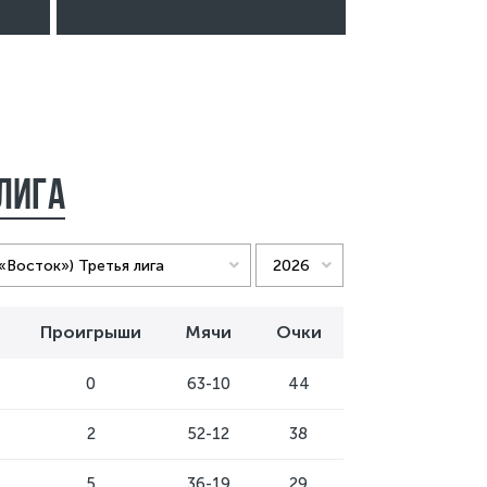
 лига
Проигрыши
Мячи
Очки
0
63-10
44
2
52-12
38
5
36-19
29