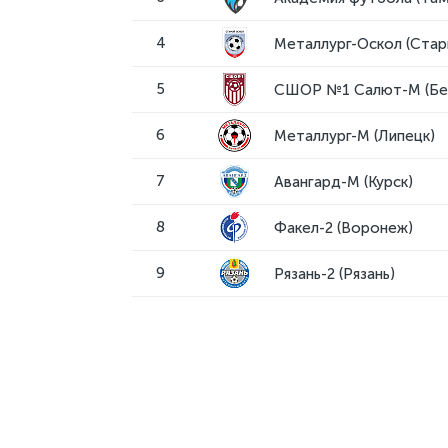
4
Металлург-Оскол (Стар
5
СШОР №1 Салют-М (Бе
6
Металлург-М (Липецк)
7
Авангард-М (Курск)
8
Факел-2 (Воронеж)
9
Рязань-2 (Рязань)