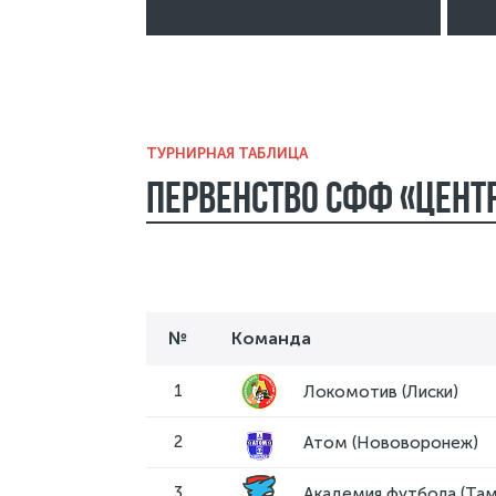
ТУРНИРНАЯ ТАБЛИЦА
Первенство СФФ «Центр
№
Команда
1
Локомотив (Лиски)
2
Атом (Нововоронеж)
3
Академия футбола (Та