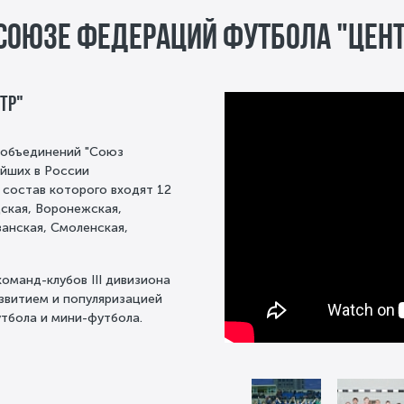
 Союзе Федераций футбола "ЦЕНТ
тр"
 объединений "Союз
ейших в России
 состав которого входят 12
дская, Воронежская,
занская, Смоленская,
оманд-клубов III дивизиона
азвитием и популяризацией
тбола и мини-футбола.