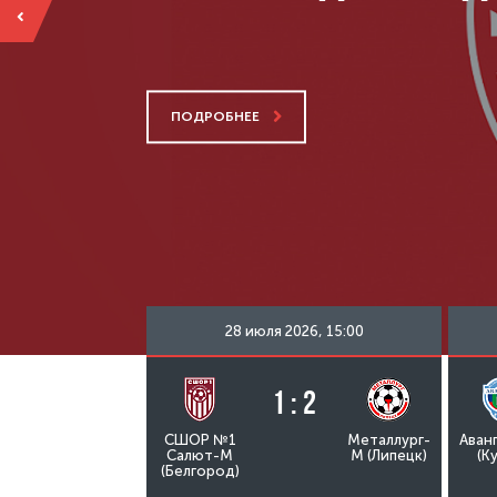
ПОДРОБНЕЕ
26, 16:00
28 июля 2026, 15:00
 3
1 : 2
Авангард-М
СШОР №1
Металлург-
Аван
(Курск)
Салют-М
М (Липецк)
(К
(Белгород)